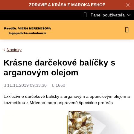
✕
ZDRAVIE A KRÁSA Z MAROKA ESHOP
Panel používateľa
Novinky
Krásne darčekové balíčky s
arganovým olejom
Pridané
Počet
11.11.2019 09:33:30
1660
zobrazení
Exkluzívne darčekové balíčky s arganovým a opunciovým olejom a
kozmetikou z Mŕtveho mora pripravené špeciálne pre Vás