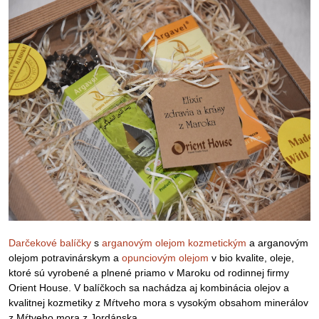
Darčekové balíčky
s
arganovým olejom kozmetickým
a arganovým
olejom potravinárskym a
opunciovým olejom
v bio kvalite, oleje,
ktoré sú vyrobené a plnené priamo v Maroku od rodinnej firmy
Orient House. V balíčkoch sa nachádza aj kombinácia olejov a
kvalitnej kozmetiky z Mŕtveho mora s vysokým obsahom minerálov
z Mŕtveho mora z Jordánska.