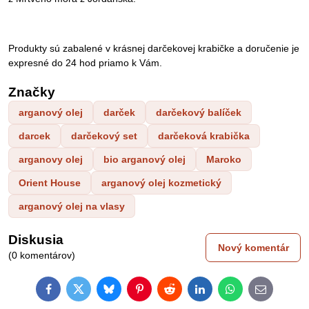
Produkty sú zabalené v krásnej darčekovej krabičke a doručenie je
expresné do 24 hod priamo k Vám.
Značky
arganový olej
darček
darčekový balíček
darcek
darčekový set
darčeková krabička
arganovy olej
bio arganový olej
Maroko
Orient House
arganový olej kozmetický
arganový olej na vlasy
Diskusia
Nový komentár
(0 komentárov)
Facebook
Twitter
Bluesky
Pinterest
Reddit
LinkedIn
WhatsApp
E-
mail