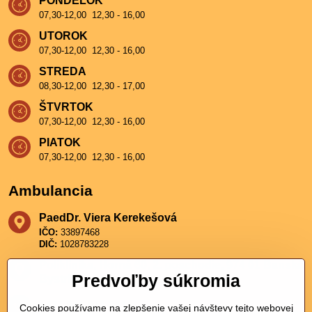
PONDELOK
07,30-12,00 12,30 - 16,00
UTOROK
07,30-12,00 12,30 - 16,00
STREDA
08,30-12,00 12,30 - 17,00
ŠTVRTOK
07,30-12,00 12,30 - 16,00
PIATOK
07,30-12,00 12,30 - 16,00
Ambulancia
PaedDr​. Viera Kerekešová
IČO:
33897468
DIČ:
1028783228
Poliklinika, Horná 60, 2​. poschodie, 974 01 Banská
Predvoľby súkromia
Bystrica
+421 911 911 211
Cookies používame na zlepšenie vašej návštevy tejto webovej