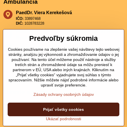
Ambulancia
PaedDr​. Viera Kerekešová
IČO:
33897468
DIČ:
1028783228
Poliklinika, Horná 60, 2​. poschodie, 974 01 Banská
Predvoľby súkromia
Bystrica
+421 911 911 211
Cookies používame na zlepšenie vašej návštevy tejto webovej
stránky, analýzu jej výkonnosti a zhromažďovanie údajov o jej
používaní. Na tento účel môžeme použiť nástroje a služby
kerekesova​@hotmail​.com
tretích strán a zhromaždené údaje sa môžu preniesť k
partnerom v EÚ, USA alebo iných krajinách. Kliknutím na
„Prijať všetky cookies“ vyjadrujete svoj súhlas s týmto
Logopédia
spracovaním. Nižšie môžete nájsť podrobné informácie alebo
upraviť svoje preferencie.
Zdravie a krása
Zásady ochrany osobných údajov
Prijať všetky cookies
©
2026
Copyright
Predvoľby súkromia
Zásady ochrany osobných údajov
Ukázať podrobnosti
Vytvorené pomocou:
BiznisWeb.sk