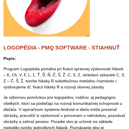
LOGOPÉDIA - PMQ SOFTWARE - STIAHNUŤ
Popis:
Program Logopédia pomáha pri fixácii správnej výslovnosti hlások
– K, Ch, V, F, L, Ľ, Ť, Ď, Ň, Č, Š, Ž, C, S, Z, striedaní sykaviek C, S,
Z – Č, Š, Ž, tvorbe hlásky R substitučnou metódou /namiesto r
vyslovujeme d/, fixácii hlásky R a rozvoji slovnej zásoby.
Je výbornou pomôckou pre logopédov, rodičov, aj pedagógov,
všetkých, ktorí sa podieľajú na rozvoji komunikačnej schopnosti u
dieťaťa. V operačnom systéme Android si dieťa môže prezerať
obrázky, precvičiť si výslovnosť v porovnaní s nahrávkou, poznávať
obrázky a zahrať pexeso. Poradie slov je určené na základe
metodiky tvorby jednotlivých hlások. Poznávanie slov je