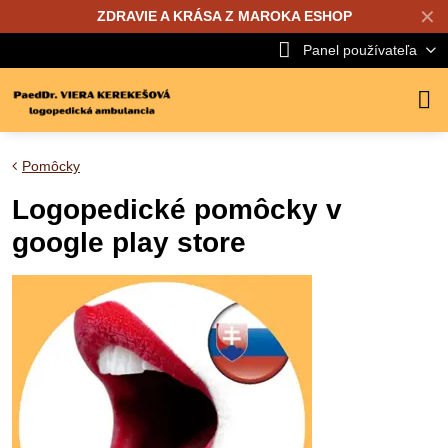
✕
ZDRAVIE A KRÁSA Z MAROKA ESHOP
Panel používateľa
Pomôcky
Logopedické pomôcky v
google play store