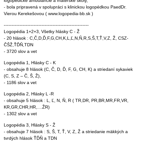
logopedické ambulancie a materské školy,
- bola pripravená v spolupráci s klinickou logopédkou PaedDr.
Vierou Kerekešovou ( www.logopedia-bb.sk )
------------------------------------------------------
Logopédia 1+2+3, Všetky hlásky C - Ž
- 20 hlások : C,Č,D,Ď,F,G,CH,K,L,Ľ,N,Ň,R,S,Š,T,Ť,V,Z, Ž, CSZ-
ČŠŽ,ŤĎŇ,TDN
- 3720 slov a vet
Logopédia 1, Hlásky C - K
- obsahuje 8 hlások (C, Č, D, Ď, F, G, CH, K) a striedaní sykaviek
(C, S, Z – Č, Š, Ž),
- 1186 slov a vet
Logopédia 2, Hlásky L -R
- obsahuje 5 hlások : L, Ľ, N, Ň, R ( TR,DR, PR,BR,MR,FR,VR,
KR,GR,CHR,HR,....ŽR)
- 1302 slov a vet
Logopédia 3, Hlásky S - Ž
- obsahuje 7 hlások : S, Š, T, Ť, V, Z, Ž a striedanie mäkkých a
tvrdých hlások ŤĎŇ a TDN