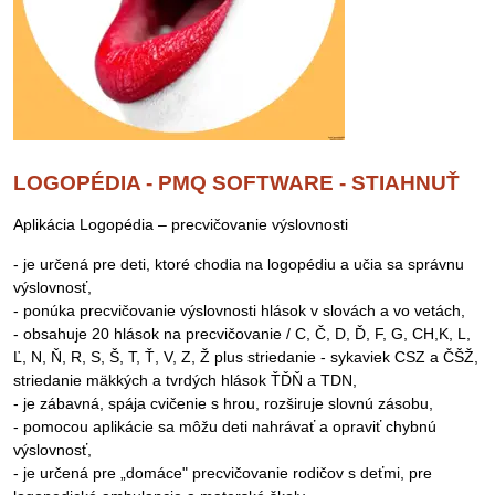
LOGOPÉDIA - PMQ SOFTWARE - STIAHNUŤ
Aplikácia Logopédia – precvičovanie výslovnosti
- je určená pre deti, ktoré chodia na logopédiu a učia sa správnu
výslovnosť,
- ponúka precvičovanie výslovnosti hlások v slovách a vo vetách,
- obsahuje 20 hlások na precvičovanie / C, Č, D, Ď, F, G, CH,K, L,
Ľ, N, Ň, R, S, Š, T, Ť, V, Z, Ž plus striedanie - sykaviek CSZ a ČŠŽ,
striedanie mäkkých a tvrdých hlások ŤĎŇ a TDN,
- je zábavná, spája cvičenie s hrou, rozširuje slovnú zásobu,
- pomocou aplikácie sa môžu deti nahrávať a opraviť chybnú
výslovnosť,
- je určená pre „domáce" precvičovanie rodičov s deťmi, pre