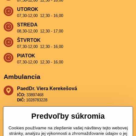
07,30-12,00 12,30 - 16,00
UTOROK
07,30-12,00 12,30 - 16,00
STREDA
08,30-12,00 12,30 - 17,00
ŠTVRTOK
07,30-12,00 12,30 - 16,00
PIATOK
07,30-12,00 12,30 - 16,00
Ambulancia
PaedDr​. Viera Kerekešová
IČO:
33897468
DIČ:
1028783228
Poliklinika, Horná 60, 2​. poschodie, 974 01 Banská
Predvoľby súkromia
Bystrica
+421 911 911 211
Cookies používame na zlepšenie vašej návštevy tejto webovej
stránky, analýzu jej výkonnosti a zhromažďovanie údajov o jej