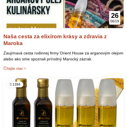
26
06/19
Naša cesta za elixírom krásy a zdravia z
Maroka
Zaujímavá cesta rodinnej firmy Orient House za arganovým olejom
alebo ako sme spoznali prírodný Marocký zázrak.
Čítajte viac
1394