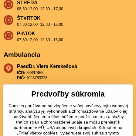
STREDA
08,30-12,00 12,30 - 17,00
ŠTVRTOK
07,30-12,00 12,30 - 16,00
PIATOK
07,30-12,00 12,30 - 16,00
Ambulancia
PaedDr​. Viera Kerekešová
IČO:
33897468
DIČ:
1028783228
Poliklinika, Horná 60, 2​. poschodie, 974 01 Banská
Predvoľby súkromia
Bystrica
+421 911 911 211
Cookies používame na zlepšenie vašej návštevy tejto webovej
stránky, analýzu jej výkonnosti a zhromažďovanie údajov o jej
používaní. Na tento účel môžeme použiť nástroje a služby
kerekesova​@hotmail​.com
tretích strán a zhromaždené údaje sa môžu preniesť k
partnerom v EÚ, USA alebo iných krajinách. Kliknutím na
„Prijať všetky cookies“ vyjadrujete svoj súhlas s týmto
Logopédia